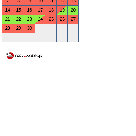
7
8
9
10
11
12
13
14
15
16
17
18
19
20
21
22
23
24
25
26
27
28
29
30
Oktober 2026
Mo
Di
Mi
Do
Fr
Sa
So
1
2
3
4
5
6
7
8
9
10
11
12
13
14
15
16
17
18
19
20
21
22
23
24
25
26
27
28
29
30
31
November 2026