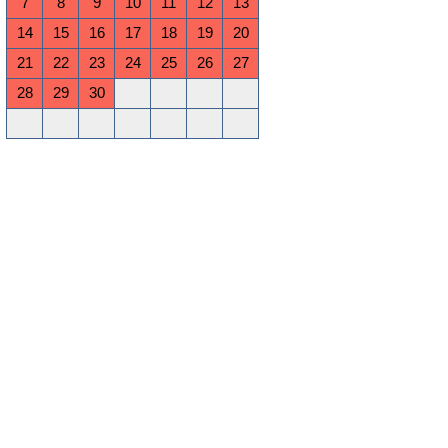
7
8
9
10
11
12
13
14
15
16
17
18
19
20
21
22
23
24
25
26
27
28
29
30
Oktober 2026
Mo
Di
Mi
Do
Fr
Sa
So
1
2
3
4
5
6
7
8
9
10
11
12
13
14
15
16
17
18
19
20
21
22
23
24
25
26
27
28
29
30
31
November 2026