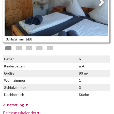
Schlafzimmer 1/EG
Betten
6
Kinderbetten
a.A.
Größe
90 m²
Wohnzimmer
1
Schlafzimmer
3
Kochbereich
Küche
Ausstattung
▼
Belegungskalender
▼