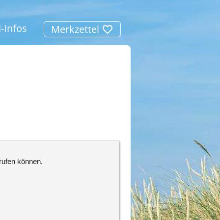
l-Infos
Merkzettel
frufen können.