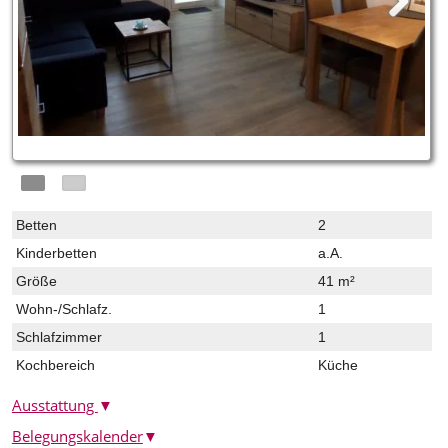
Betten
2
Kinderbetten
a.A.
Größe
41 m²
Wohn-/Schlafz.
1
Schlafzimmer
1
Kochbereich
Küche
Ausstattung
▼
Belegungskalender
▼