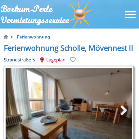
Ferienwohnung
Ferienwohnung Scholle, Mövennest II
Strandstraße 5
Lageplan