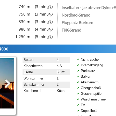
740 m
(3 min
)
Inselbahn - Jakob-van-Dyken-
750 m
(3 min
)
Nordbad-Strand
830 m
(3 min
)
Flugplatz Borkum
980 m
(4 min
)
FKK-Strand
1.250 m
(5 min
)
14000
Nichtraucher
Betten
4
Internetzugang
Kinderbetten
a.A.
Parkplatz
Größe
63 m²
Balkon
Wohnzimmer
1
Allergenarm
Schlafzimmer
2
Obergeschoß
Kochbereich
Küche
Geschirrspüler
Waschmaschine
TV
Doppelbett