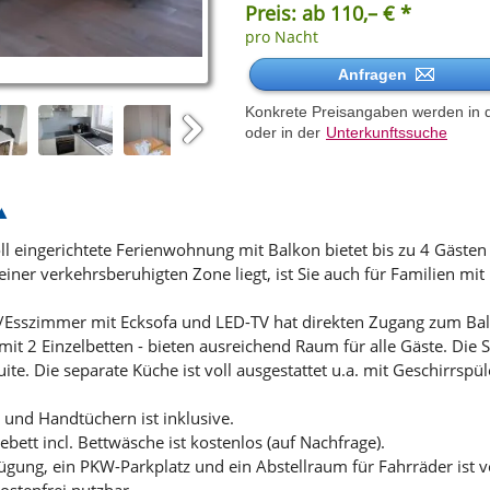
Preis: ab 110,– € *
pro Nacht
Anfragen
Konkrete Preisangaben werden in d
oder in der
Unterkunftssuche
Next
ingerichtete Ferienwohnung mit Balkon bietet bis zu 4 Gästen al
ner verkehrsberuhigten Zone liegt, ist Sie auch für Familien mit 
/Esszimmer mit Ecksofa und LED-TV hat direkten Zugang zum Bal
it 2 Einzelbetten - bieten ausreichend Raum für alle Gäste. Die S
ite. Die separate Küche ist voll ausgestattet u.a. mit Geschirrspü
 und Handtüchern ist inklusive.
bett incl. Bettwäsche ist kostenlos (auf Nachfrage).
ügung, ein PKW-Parkplatz und ein Abstellraum für Fahrräder ist 
ostenfrei nutzbar.