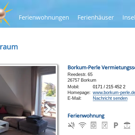
Ferienwohnungen
Ferienhäuser
Inse
traum
Borkum-Perle Vermietungss
Reedestr. 65
26757 Borkum
Mobil:
0171 / 215 452 2
Homepage:
www.borkum-perle.d
E-Mail:
Nachricht senden
Ferienwohnung