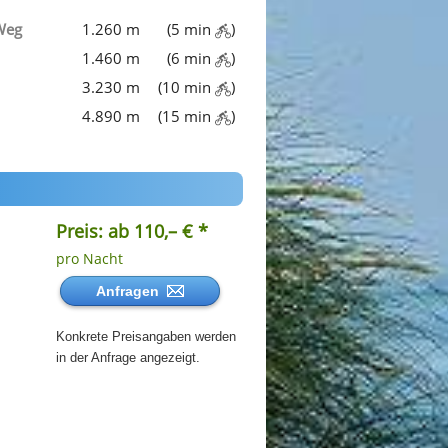
Weg
1.260 m
(5 min
)
1.460 m
(6 min
)
3.230 m
(10 min
)
4.890 m
(15 min
)
Preis: ab 110,– € *
pro Nacht
Anfragen
Konkrete Preisangaben werden
in der Anfrage angezeigt.