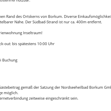
hen Rand des Ortskerns von Borkum. Diverse Einkaufsmöglichkeit
ttelbarer Nähe. Der Südbad-Strand ist nur ca. 400m entfernt.
erienwohnung Inseltraum!
ck-out: bis spätestens 10:00 Uhr
ei Buchung
in Gästebeitrag gemäß der Satzung der Nordseeheilbad Borkum Gm
ge möglich.
ternetverbindung zeitweise eingeschränkt sein.